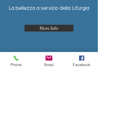
La bellezza a servizio della Liturgia
More Info
Phone
Email
Facebook
NEWS
Notizie dalle nostre comunità
More Info