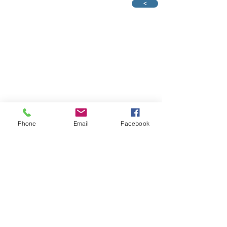
>
Phone
Email
Facebook
Copyright Provincia Italiana Pie Discepole
del Divin Maestro
Pie Discepole sito internazionale
Famiglia Paolina
Anno Biblico Famiglia Paolina